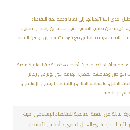
ل احدى استراتيجياتها إلى تعزيز ودعم نمو الاقتصاد
رعاية كريمة من صاحب السمو الشيخ محمد بن راشد آل مكتوم،
له- أطلقت الغرفة بالتعاون مع شركة “تومسون رويترز” القمة
لجميع أفراد العالم، حيث أصبحت هذه القمة السنوية منصة
ل بهدف التواصل ومناقشة القضايا الهامة التي تؤثر على ركائز
ات الحلال، والسياحة الحلال، والاقتصاد الرقمي الإسلامي،
ليم الإسلامية.
ف دبي خلال الفترة ١١-١٢ أكتوبر ٢٠١٦ الدورة الثالثة من القمة العالمية للاقتصاد الإسلامي، حيث
 الأوقاف ومبادئ العمل الخيري كأساس للأنشطة