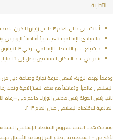
التجارية.
أعلنت دبي خلال العام ٢٠١٣ عن رؤيتها لتكون عاصمة للاقتصاد الإسلامي.
فالمبادئ الإسلامية تلعب دوراً أساسيا ً اليوم في بي
حيث بلغ حجم الاقتصاد الإسلامي حوالي ٢.٣تريليون دولار أمريكي
بنمو في عدد السكان المسلمين وصل إلى ١.٦ مليار نسمة.
ودعماً لهذه الرؤية، تسعى غرفة تجارة وصناعة دبي من خلا
الإسلامي عالمياً. وتماشياً مع هذه الاستراتيجية وتحت 
نائب رئيس الدولة رئيس مجلس الوزراء حاكم دبي –رعاه ال
العالمية للاقتصاد الإسلامي خلال العام ٢٠١٣.
وقدمت هذه القمة مفهوم الاقتصاد الإسلامي المتماسك 
لأكثر من ٢٠٠٠ شخصية من صناع القرار وقادة الأعما