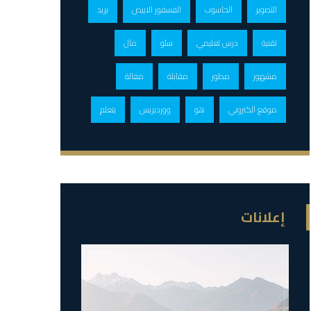
التصوير
الحاسوب
الفسفور الابيض
بريد
تقنية
درس تعليمي
سئو
مال
مشهور
مطور
مقابلة
مقالة
موقع الكتروني
هو
ووردبريس
يتعلم
إعلانات