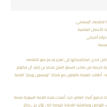
ئة الأعمال العالمية
ل احدى استراتيجياتها إلى تعزيز ودعم نمو الاقتصاد
رعاية كريمة من صاحب السمو الشيخ محمد بن راشد آل مكتوم،
له- أطلقت الغرفة بالتعاون مع شركة “تومسون رويترز” القمة
لجميع أفراد العالم، حيث أصبحت هذه القمة السنوية منصة
ل بهدف التواصل ومناقشة القضايا الهامة التي تؤثر على ركائز