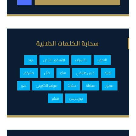
سحابة الكلمات الدلالية
التصوير
الحاسوب
الفسفور الابيض
بريد
تقنية
درس تعليمي
سئو
مال
مشهور
مطور
مقابلة
مقالة
موقع الكتروني
هو
ووردبريس
يتعلم